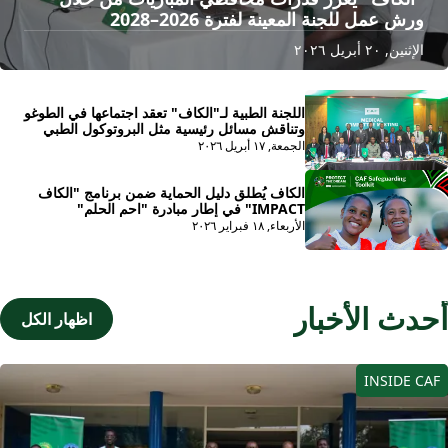
ورش عمل للجنة المعينة لفترة 2026–2028
الإثنين, ٢٠ أبريل ٢٠٢٦
اللجنة الطبية لـ"الكاف" تعقد اجتماعها في الطوغو
وتناقش مسائل رئيسية مثل البروتوكول الطبي
ومراقبة المنشطات وتحسين المعايير الطبية في
الجمعة, ١٧ أبريل ٢٠٢٦
مباريات "الكاف"
الكاف يُطلق دليل الحماية ضمن برنامج "الكاف
IMPACT" في إطار مبادرة "احم الحلم"
الأربعاء, ١٨ فبراير ٢٠٢٦
حدث الأخبار
اظهار الكل
INSIDE CA