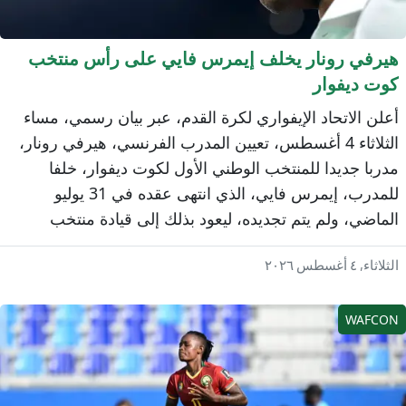
يرفي رونار يخلف إيمرس فايي على رأس منتخب
وت ديفوار
علن الاتحاد الإيفواري لكرة القدم، عبر بيان رسمي، مساء
الثلاثاء 4 أغسطس، تعيين المدرب الفرنسي، هيرفي رونار،
دربا جديدا للمنتخب الوطني الأول لكوت ديفوار، خلفا
للمدرب، إيمرس فايي، الذي انتهى عقده في 31 يوليو
لماضي، ولم يتم تجديده، ليعود بذلك إلى قيادة منتخب
الأفيال" بعد أكثر من عقد من الزمن على تتويجه معه
ثلاثاء, ٤ أغسطس ٢٠٢٦
اللقب القاري.
WAFCO