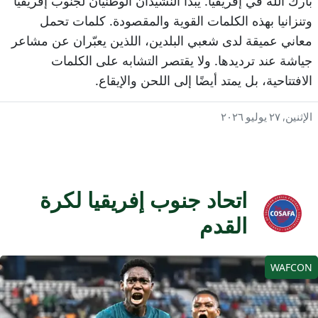
بارك الله في إفريقيا. يبدأ النشيدان الوطنيان لجنوب إفريقيا
تنزانيا بهذه الكلمات القوية والمقصودة. كلمات تحمل
عاني عميقة لدى شعبي البلدين، اللذين يعبّران عن مشاعر
ياشة عند ترديدها. ولا يقتصر التشابه على الكلمات
لافتتاحية، بل يمتد أيضًا إلى اللحن والإيقاع.
إثنين, ٢٧ يوليو ٢٠٢٦
اتحاد جنوب إفريقيا لكرة
القدم
WAFCO