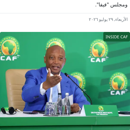
مجلس "فيفا".
أربعاء, ٢٩ يوليو ٢٠٢٦
INSIDE CA