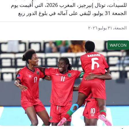
للسيدات، توتال إنيرجيز، المغرب 2026، التي أُقيمت يوم
الجمعة 31 يوليو، ليُبقي على آماله في بلوغ الدور ربع
لنهائي.
جمعة, ٣١ يوليو ٢٠٢٦
WAFCO