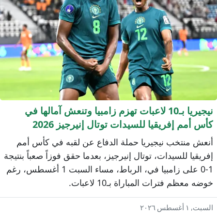
نيجيريا بـ10 لاعبات تهزم زامبيا وتنعش آمالها في
أس أمم إفريقيا للسيدات توتال إنيرجيز 2026
نعش منتخب نيجيريا حملة الدفاع عن لقبه في كأس أمم
فريقيا للسيدات، توتال إنيرجيز، بعدما حقق فوزاً صعباً بنتيجة
1-0 على زامبيا في، الرباط، مساء السبت 1 أغسطس، رغم
وضه معظم فترات المباراة بـ10 لاعبات.
سبت, ١ أغسطس ٢٠٢٦