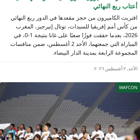
عتاب ربع النهائي
قتربت الكاميرون من حجز مقعدها في الدور ربع النهائي
ن كأس أمم إفريقيا للسيدات، توتال إنيرجيز، المغرب
2026، بعدما حققت فوزًا صعبًا على غانا بنتيجة 1-0، في
المباراة التي جمعتهما، الأحد 2 أغسطس، ضمن منافسات
لمجموعة الرابعة بمدينة الدار البيضاء.
حد, ٢ أغسطس ٢٠٢٦
WAFCO