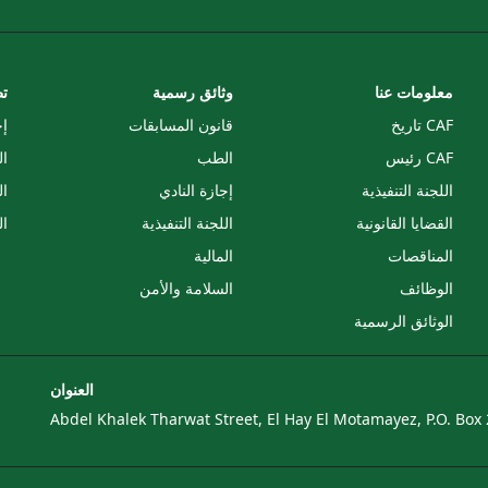
معلومات عنا
وثائق رسمية
تط
CAF تاريخ
قانون المسابقات
إج
CAF رئيس
الطب
ا
اللجنة التنفيذية
إجازة النادي
ال
القضايا القانونية
اللجنة التنفيذية
ال
المناقصات
المالية
الوظائف
السلامة والأمن
الوثائق الرسمية
العنوان