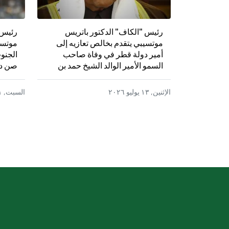
رئيس "الكاف" الدكتور باتريس
رئيس 
موتسيبي يتقدم بخالص تعازيه إلى
موتسي
أمير دولة قطر في وفاة صاحب
الجنو
السمو الأمير الوالد الشيخ حمد بن
صن دا
خليفة آل ثاني
الإثنين, ١٣ يوليو ٢٠٢٦
السبت, ١١ يوليو ٢٠٢٦