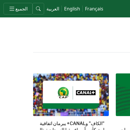
Français
English
العربية
الجميع
"الكاف" وCANAL+ يبرمان اتفاقية
رايز
لبث كأس أمم إفريقيا للسيدات توتال