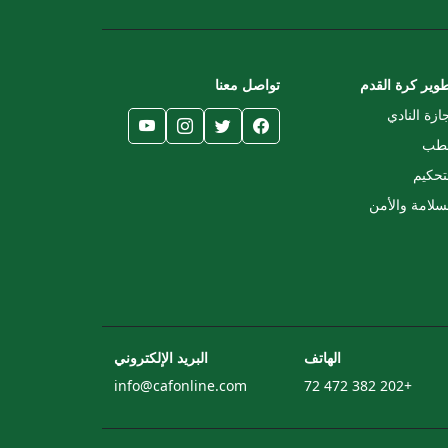
وير كرة القدم
تواصل معنا
ازة النادي
لطب
تحكيم
سلامة والأمن
الهاتف
البريد الإلكتروني
info@cafonline.com
+202 382 472 72