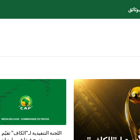
وثائق
اللجنة التنفيذية لـ"الكاف" تقيّم
وتدرس مقترح فيفا فوروارد إنترب