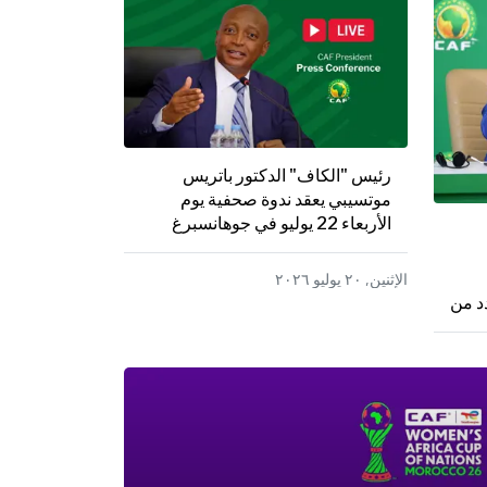
رئيس "الكاف" الدكتور باتريس
موتسيبي يعقد ندوة صحفية يوم
الأربعاء 22 يوليو في جوهانسبرغ
الإثنين, ٢٠ يوليو ٢٠٢٦
دد من