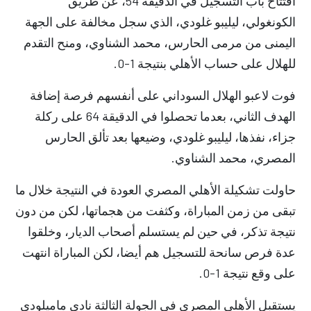
افتتاح باب التسجيل في الدقيقة 54، عن طريق
الكونغولي، ليليبو غلودي، الذي سجل مخالفة على الجهة
اليمنى من مرمى الحارس، محمد الشناوي، ومنح التقدم
للهلال على حساب الأهلي بنتيجة 1-0.
فوت لاعبو الهلال السوداني على أنفسهم فرصة إضافة
الهدف الثاني، بعدما تحصلوا في الدقيقة 64 على ركلة
جزاء، نفذها، ليليبو غلودي، وضيعها بعد تألق الحارس
المصري، محمد الشناوي.
حاولت تشكيلة الأهلي المصري العودة في النتيجة خلال ما
تبقى من زمن المباراة، وكثفت من هجماتها، لكن من دون
نتيجة تذكر، في حين لم يستسلم أصحاب الديار، وخلقوا
عدة فرص سانحة للتسجيل هم أيضا، لكن المباراة انتهت
على وقع نتيجة 1-0.
يستقبل الأهلي المصري في الجولة الثالثة نادي ماميلودي