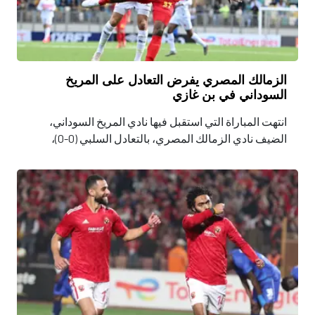
الزمالك المصري يفرض التعادل على المريخ
السوداني في بن غازي
انتهت المباراة التي استقبل فيها نادي المريخ السوداني،
الضيف نادي الزمالك المصري، بالتعادل السلبي (0-0)،
الجمعة 17 فبراير، في ملعب "شهداء بنينا الدولي"، بمدينة بن
غازي الليبية، لحساب الجولة الثانية من المجموعة الرابعة
في دور المجموعات لرابطة أبطال إفريقيا، توتال إنيرجيز.
تحصل كل من المريخ السوداني والزمالك المصري على
النقطة