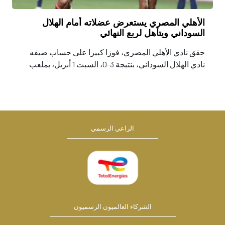
الأهلي المصري يستعرض عضلاته أمام الهلال
السوداني ويتأهل لربع النهائي
حقق نادي الأهلي المصري، فوزا كبيرا على حساب ضيفه
نادي الهلال السوداني، بنتيجة 3-0، السبت 1 أبريل، بملعب
القاهرة، لحساب الجولة السادسة والأخيرة في المجموعة
الثانية من دور مجموعات رابطة أبطال إفريقيا، توتال
إنيرجيز. سمح الفوز الذي حققه نادي الأهلي المصري، بتأهله
إلى الدور ربع نهائي المنافسة، بعدما تساوى في
الراعي الرسمي
الشركاء العالميون الرسميون