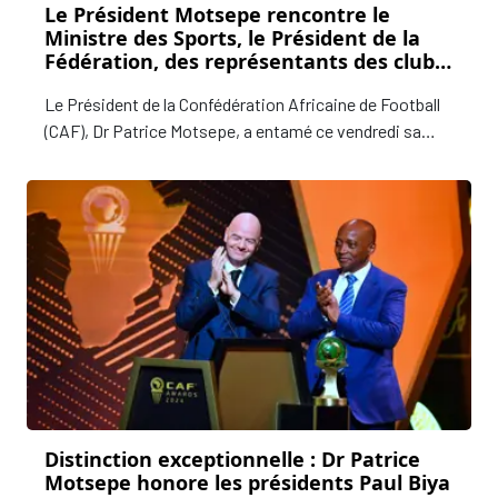
Le Président Motsepe rencontre le
Ministre des Sports, le Président de la
Fédération, des représentants des clubs
locaux et des acteurs économiques de
Le Président de la Confédération Africaine de Football
l’Angola
(CAF), Dr Patrice Motsepe, a entamé ce vendredi sa
visite de travail de deux jours en Angola. A cette
occasion, il a rencontré le Ministre de la Jeunesse et
des Sports, Rui Falcão, le Président de la Fédération
Angolaise de Football, Artur de Almeida e Silva et des
parties prenantes du football dans le pays.
Distinction exceptionnelle : Dr Patrice
Motsepe honore les présidents Paul Biya