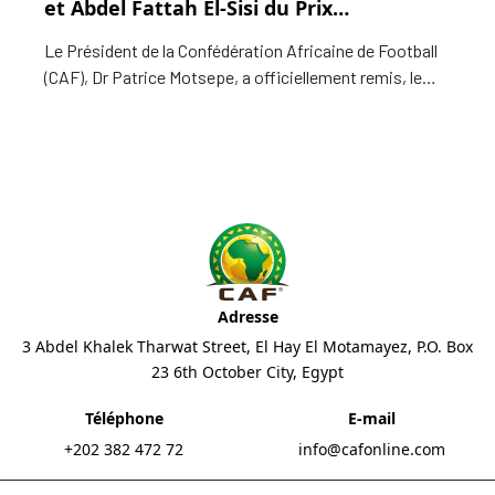
et Abdel Fattah El-Sisi du Prix
d’Excellence 2024 de la CAF
Le Président de la Confédération Africaine de Football
(CAF), Dr Patrice Motsepe, a officiellement remis, le
lundi 16 décembre 2024, le Prix d’Excellence du
Président de la CAF 2024 à Son Excellence Monsieur
Paul Biya, Président de la République du Cameroun, et à
Son Excellence Monsieur Abdel Fattah El-Sisi,
Président de la République arabe d’Égypte.
Adresse
3 Abdel Khalek Tharwat Street, El Hay El Motamayez, P.O. Box
23 6th October City, Egypt
Téléphone
E-mail
+202 382 472 72
info@cafonline.com