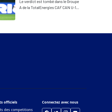
Le verdict est tombé dans le Groupe
A de la TotalEnergies CAF CAN U-17
au terme d'une dernière journée
riche en rebondissements. Grâce à
sa victoire (2-1) face à l'Égypte, le
Maroc s'empare de la première place
et valide son billet pour les quarts de
finale ainsi que pour le Mondial U-17,
accompagné par son adversaire du
jour.
 officiels
Connectez avec nous
s des competitions