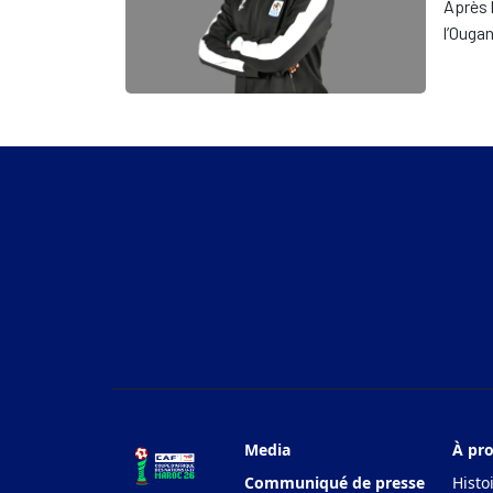
Après l
suite
l’Ouga
lors d
U17 20
Media
À pr
Communiqué de presse
Histo