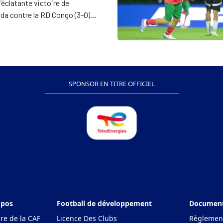
’éclatante victoire de
 »
nda contre la RD Congo (3-0)
e la première journée de la CAN
26, Laryea Kingston savoure.
SPONSOR EN TITRE OFFICIEL
opos
Football de développement
Documents
ire de la CAF
Licence Des Clubs
Règlement