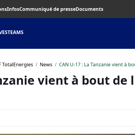
ons
Infos
Communiqué de presse
Documents
VES
TEAMS
 TotalEnergies
News
CAN U-17 : La Tanzanie vient à bo
zanie vient à bout de l