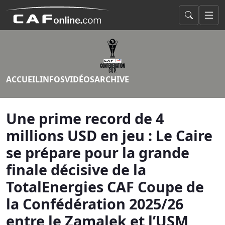
ACCUEIL
INFOS
VIDÉOS
ARCHIVE
Une prime record de 4
millions USD en jeu : Le Caire
se prépare pour la grande
finale décisive de la
TotalEnergies CAF Coupe de
la Confédération 2025/26
entre le Zamalek et l’USM