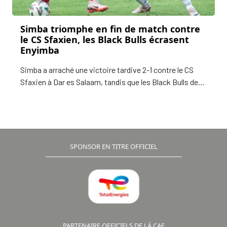
Simba triomphe en fin de match contre
le CS Sfaxien, les Black Bulls écrasent
Enyimba
Simba a arraché une victoire tardive 2-1 contre le CS
Sfaxien à Dar es Salaam, tandis que les Black Bulls de
Maputo ont surpris Enyimba avec une victoire
écrasante 3-0 au Mozambique à l'occasion de la
troisième journée de la phase de groupes de la Coupe
de la Confédération TotalEnergies de la CAF disputée
ce dimanche 15 décembre 2024.
SPONSOR EN TITRE OFFICIEL
PARTENAIRE OFFICIELS DE LÁ CAF