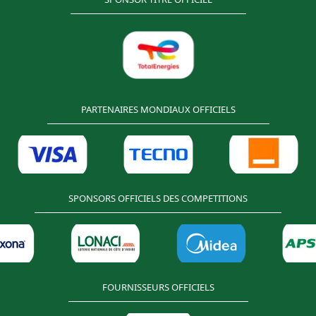
es éliminatoires à la Coupe
que des Nations Total
es 2023. Ledit joueur ne s'est
umis au
PARTENAIRES MONDIAUX OFFICIELS
SPONSORS OFFICIELS DES COMPETITIONS
FOURNISSEURS OFFICIELS