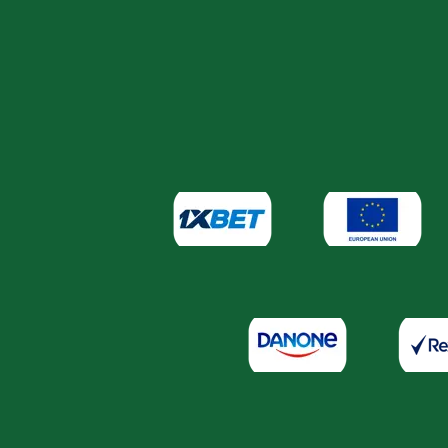
pour l
d'Afri
Energi
pas so