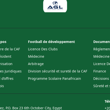
opos
Football de développement
Documents
ire de la CAF
Licence Des Clubs
Règlement
ésident
Médecine
Médecine
isation
Arbitrage
Licence D
res Juridiques
Division sécurité et sureté de la CAF
Finance
 d’offres
Programme Scolaire Panafricain
Décisions
ois
Sûreté et 
Té
z, P.O. Box 23 6th October City, Egypt
+20