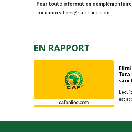
Pour toute information complémentaire
communications@cafonline.com
EN RAPPORT
Elim
Total
sanct
Fédé
L’équi
Sao 
est acc
règlem
alignan
match 
Mauri