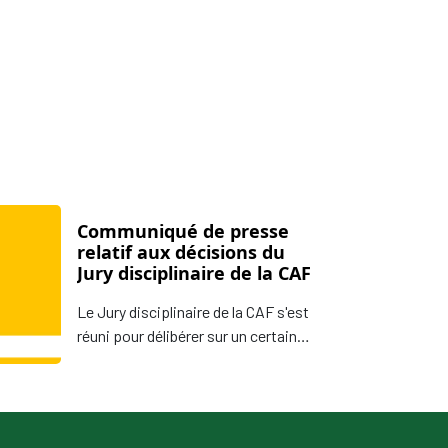
Communiqué de presse
relatif aux décisions du
Jury disciplinaire de la CAF
Le Jury disciplinaire de la CAF s'est
réuni pour délibérer sur un certain
nombre de questions. En voici le
résumé : Al Ahly SC : Mauvaise
conduite Le Jury disciplinaire de la
CAF a reconnu Al Ahly SC coupable