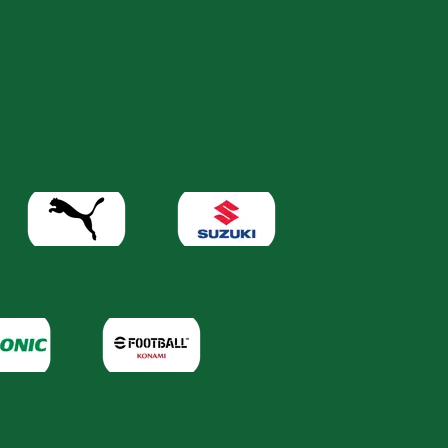
de mauvaise conduite après que des
bouteilles d'eau ont été jetées