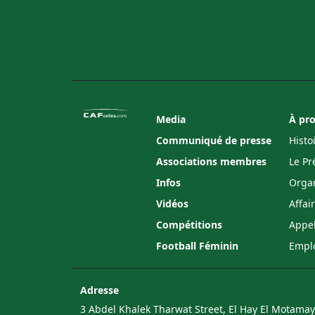
Media
À pr
Communiqué de presse
Histo
Associations membres
Le Pr
Infos
Organ
Vidéos
Affai
Compétitions
Appel
Football Féminin
Empl
Adresse
3 Abdel Khalek Tharwat Street, El Hay El Motamaye