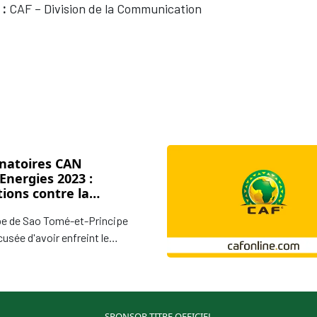
 :
CAF – Division de la Communication
inatoires CAN
Energies 2023 :
ions contre la
ration de Football de
pe de Sao Tomé-et-Principe
Tomé-et-Principe
usée d'avoir enfreint le
ent Covid-19 de la CAF, en
t un joueur inéligible lors du
du 24 mars 2022 entre
ce et Sao-Tomé comptant
SPONSOR TITRE OFFICIEL