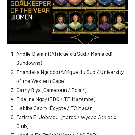
Andile Dlamini (Afrique du Sud / Mamelodi
Sundowns)
Thandeka Ngcobo (Afrique du Sud / University
of the Western Cape)
Cathy Biya (Cameroun / Eclair)
Fideline Ngoy (RDC / TP Mazembe)
Habiba Sabry (Égypte / FC Masar)
Fatima El Jebraoui (Maroc / Wydad Athletic
Club)
Khadija Er-Rmichi (Maroc / AS FAR)