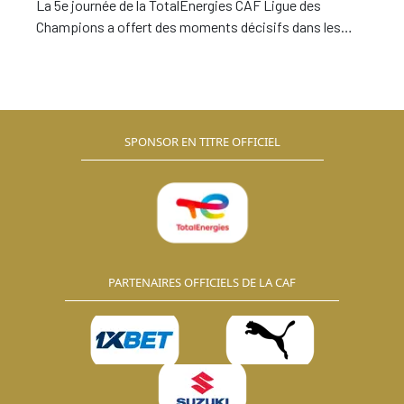
La 5e journée de la TotalEnergies CAF Ligue des
Champions a offert des moments décisifs dans les
quatre groupes, avec les tenants du titre Pyramids FC,
les champions record Al Ahly et le Stade Malien du Mali
qui valident tous leur billet pour les quarts de finale,
laissant la place à de nombreuses luttes pour la
qualification lors de la dernière journée.
SPONSOR EN TITRE OFFICIEL
PARTENAIRES OFFICIELS DE LA CAF