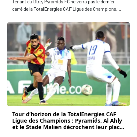
Tenant du titre, Pyramids FC ne verra pas le dernier
carré de la TotalEnergies CAF Ligue des Champions.
Battu à domicile, samedi, par l’AS FAR (2-1), le club
égyptien quitte la compétition après un revers 3-2 sur
l’ensemble des deux matches.
Tour d’horizon de la TotalEnergies CAF
Ligue des Champions : Pyramids, Al Ahly
et le Stade Malien décrochent leur place
en quarts de finale