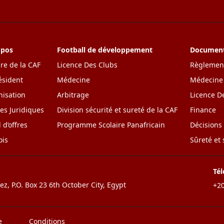
opos
Football de développement
Documents
ire de la CAF
Licence Des Clubs
Règlement
ésident
Médecine
Médecine
isation
Arbitrage
Licence D
res Juridiques
Division sécurité et sureté de la CAF
Finance
 d’offres
Programme Scolaire Panafricain
Décisions
ois
Sûreté et 
Té
z, P.O. Box 23 6th October City, Egypt
+20
e
Conditions