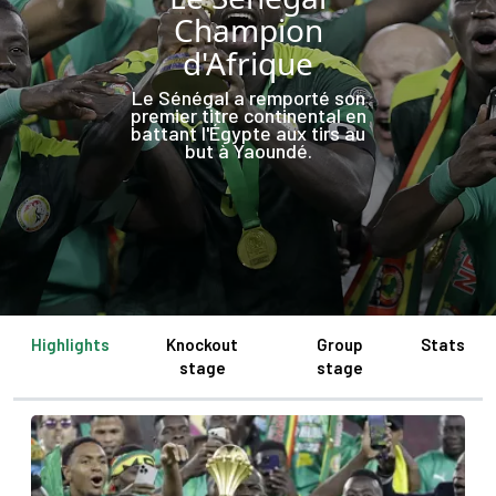
Champion
d'Afrique
Le Sénégal a remporté son
premier titre continental en
battant l'Égypte aux tirs au
but à Yaoundé.
Highlights
Knockout
Group
Stats
stage
stage