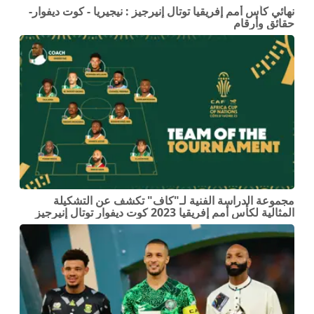
نهائي كأس أمم إفريقيا توتال إنيرجيز : نيجيريا - كوت ديفوار-
حقائق وأرقام
مجموعة الدراسة الفنية لـ"كاف" تكشف عن التشكيلة
المثالية لكأس أمم إفريقيا 2023 كوت ديفوار توتال إنيرجيز