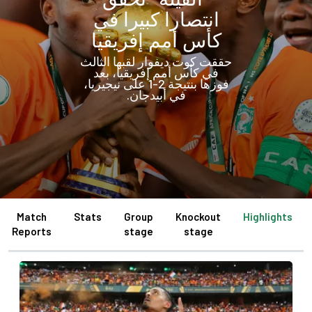
انتصارا كبيرا في
كأس أمم إفريقيا
حققت كوت ديفوار لقبها الثالث
في كأس أمم إفريقيا، بعد
فوزها بنتيجة 2-1 على نيجيريا،
في أبيدجان.
Match
Stats
Group
Knockout
Highlights
Reports
stage
stage