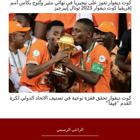
كوت ديفوار تفوز على نيجيريا في نهائي مثير وتُتوج بكأس أمم
إفريقيا كوت ديفوار 2023 توتال إنيرجيز
كوت ديفوار تحقق قفزة نوعية في تصنيف الاتحاد الدولي لكرة
القدم "فيفا"
الراعي الرسمي