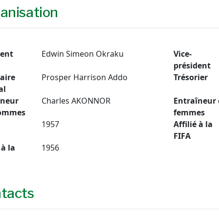
anisation
dent
Edwin Simeon Okraku
Vice-
président
aire
Prosper Harrison Addo
Trésorier
al
îneur
Charles AKONNOR
Entraîneur 
hommes
femmes
1957
Affilié à la
FIFA
 à la
1956
tacts