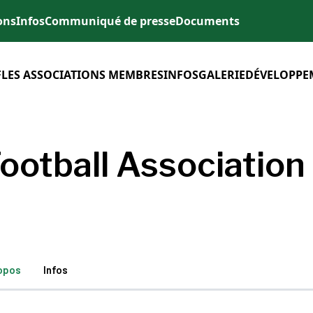
ons
Infos
Communiqué de presse
Documents
F
LES ASSOCIATIONS MEMBRES
INFOS
GALERIE
DÉVELOPPE
ootball Association
opos
Infos