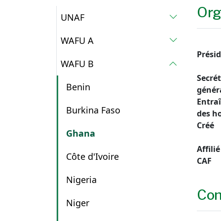
Org
UNAF
WAFU A
Prési
WAFU B
Secrét
Benin
génér
Entra
Burkina Faso
des 
Créé
Ghana
Affilié
Côte d'Ivoire
CAF
Nigeria
Con
Niger