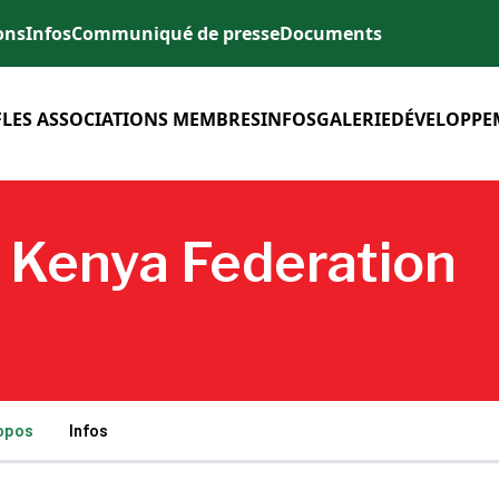
ons
Infos
Communiqué de presse
Documents
F
LES ASSOCIATIONS MEMBRES
INFOS
GALERIE
DÉVELOPPE
l Kenya Federation
opos
Infos