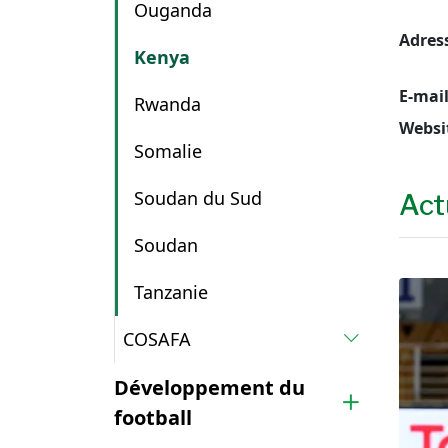
Ouganda
Adres
Kenya
E-mai
Rwanda
Websi
Somalie
Soudan du Sud
Act
Soudan
Tanzanie
COSAFA
Développement du
football