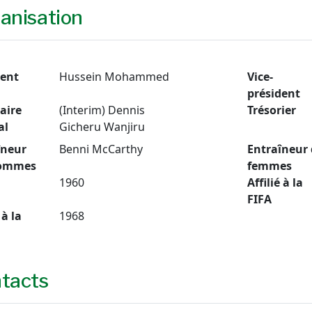
anisation
dent
Hussein Mohammed
Vice-
président
aire
(Interim) Dennis
Trésorier
al
Gicheru Wanjiru
îneur
Benni McCarthy
Entraîneur 
hommes
femmes
1960
Affilié à la
FIFA
 à la
1968
tacts