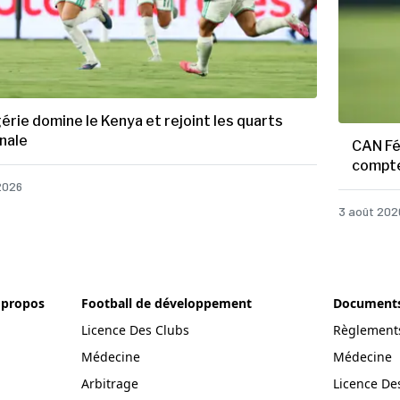
gérie domine le Kenya et rejoint les quarts
inale
CAN Fé
compt
2026
3 août 202
 propos
Football de développement
Documents 
Licence Des Clubs
Règlements
Médecine
Médecine
Arbitrage
Licence De