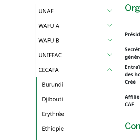
Org
UNAF
WAFU A
Prési
WAFU B
Secrét
UNIFFAC
génér
Entra
CECAFA
des 
Créé
Burundi
Affilié
Djibouti
CAF
Erythrée
Con
Ethiopie